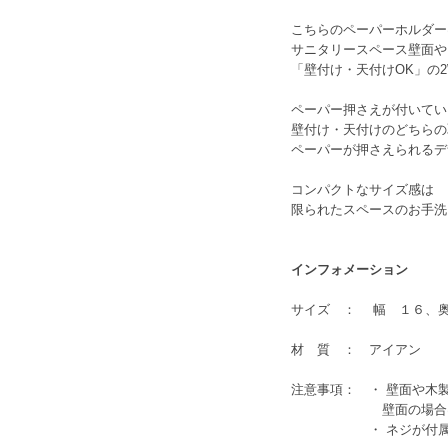
こちらのペーパーホルダー
サニタリースペース壁面や
「壁付け・天付けOK」の
ペーパー押さえが付いてい
壁付け・天付けのどちらの
ペーパーが押さえられるデ
コンパクトなサイズ感は
限られたスペースのお手洗
インフォメーション
サイズ ： 幅 １６、
材 質 ： アイアン
注意事項： ・ 壁面や木
壁面の場合は下地の
・ ネジが付属されて