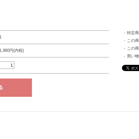
特定
1
この
この
1,980円(内税)
買い