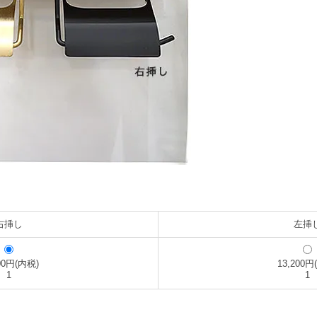
右挿し
左挿
200円(内税)
13,200円
1
1