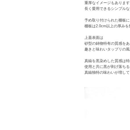
重厚なイメージもあります
長く愛用できるシンプルな
予め取り付けられた棚板に
棚板は2.0cm以上の厚み
上蓋表面は
砂型の鋳物特有の質感をあ
趣きと味わいタップリの風
真鍮を黒染めした質感は特
使用と共に黒が剥げ落ちる
真鍮独特の味わいが増して