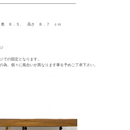
 奥 ６．５、 高さ ８．７ ｃｍ
ジ
ネジでの固定となります。
々に風合いが異なります事を予めご了承下さい。