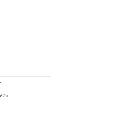
し
(内税)