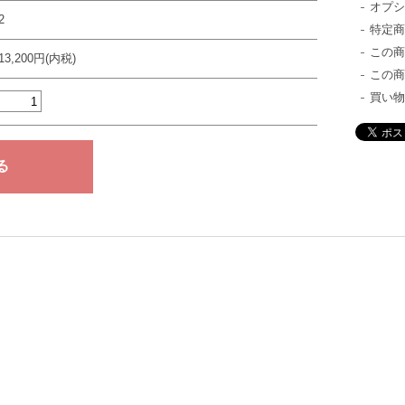
オプ
2
特定
この
13,200円(内税)
この
買い