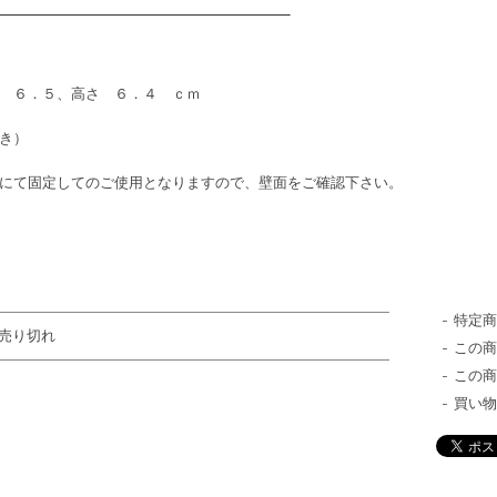
 ６．５、高さ ６．４ ｃｍ
き）
にて固定してのご使用となりますので、壁面をご確認下さい。
特定
売り切れ
この
この
買い