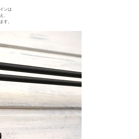
インは
え、
ます。