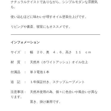
ナチュラルテイストでありながら、シンプルモダンな雰囲気
も。
使い込むほどに味わいが増すオイル塗装仕上げです。
リビングや書斎、寝室にもオススメです。
インフォメーション
サイズ ： 幅 ２０、奥 ４．６、高さ １１ ｃｍ
材 質 ： 天然木（ホワイトアッシュ）オイル仕上
付属品 ： 単３電池１本
追 記 ： １年保証付き、ステップムーブメント
注意事項： 天然木使用の為、個々に色合いや風合いが異な
ります。
置き、掛け兼用です。