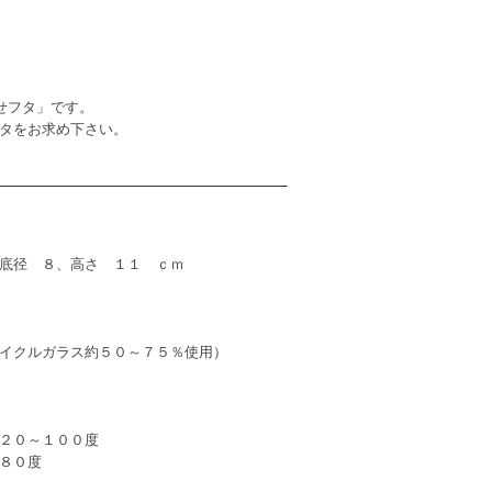
せフタ」です。
タをお求め下さい。
底径 ８、高さ １１ ｃｍ
イクルガラス約５０～７５％使用）
２０～１００度
８０度