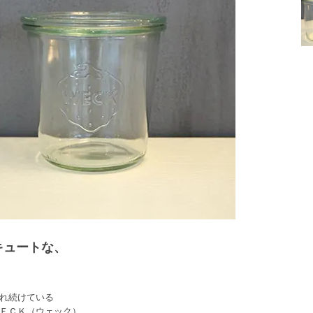
キュートな、
れ続けている
ＥＣＫ（ウェック）。