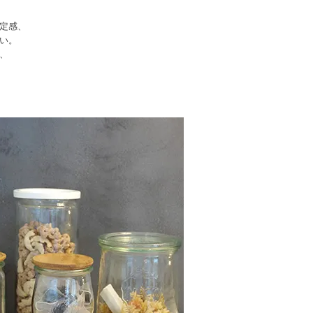
定感、
い。
、