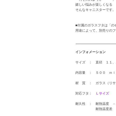
嬉しい悩みが楽しくなる
そんなキャニスターです。
■付属のガラスフタは「の
用途によって、別売りのフ
インフォメーション
サイズ ： 直径 １１、
内容量 ： ５００ ｍｌ
材 質 ： ガラス（リサ
対応フタ：
Ｌサイズ
耐久性 ： 耐熱温度 －
耐熱温度差 